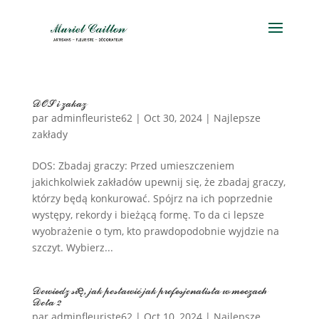
DOS i zakaz
par
adminfleuriste62
|
Oct 30, 2024
|
Najlepsze
zakłady
DOS: Zbadaj graczy: Przed umieszczeniem
jakichkolwiek zakładów upewnij się, że zbadaj graczy,
którzy będą konkurować. Spójrz na ich poprzednie
występy, rekordy i bieżącą formę. To da ci lepsze
wyobrażenie o tym, kto prawdopodobnie wyjdzie na
szczyt. Wybierz...
Dowiedz się, jak postawić jak profesjonalista w meczach
Dota 2
par
adminfleuriste62
|
Oct 10, 2024
|
Najlepsze