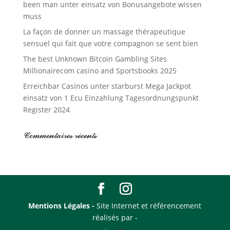
been man unter einsatz von Bonusangebote wissen
muss
La façon de donner un massage thérapeutique
sensuel qui fait que votre compagnon se sent bien
The best Unknown Bitcoin Gambling Sites
Millionairecom casino and Sportsbooks 2025
Erreichbar Casinos unter starburst Mega Jackpot
einsatz von 1 Ecu Einzahlung Tagesordnungspunkt
Register 2024
Commentaires récents
Mentions Légales -
Site Internet et référencement
réalisés par -