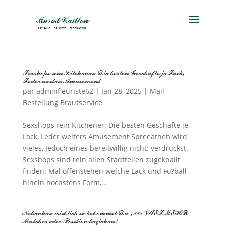
Sexshops rein Kitchener: Die besten Geschafte je Lack,
Leder weiters Amusement
par
adminfleuriste62
|
Jan 28, 2025
|
Mail -
Bestellung Brautservice
Sexshops rein Kitchener: Die besten Geschafte je
Lack, Leder weiters Amusement Spreeathen wird
vieles, Jedoch eines bereitwillig nicht: verdruckst.
Sexshops sind rein allen Stadtteilen zugeknallt
finden: Mal offenstehen welche Lack und Fu?ball
hinein hochstens Form,...
Nebenher: wirklich so bekommst Du 78% VIEL MEHR
Matches oder Position beziehen!