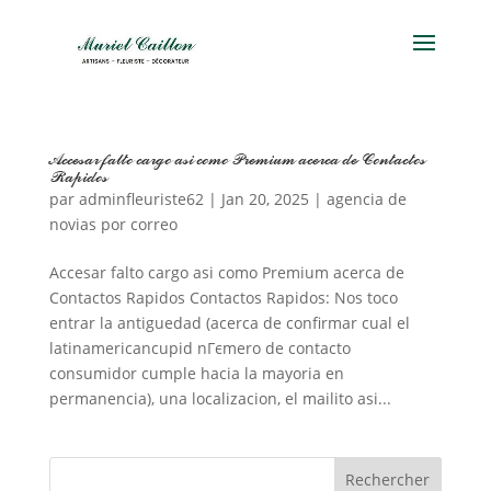
Accesar falto cargo asi como Premium acerca de Contactos
Rapidos
par
adminfleuriste62
|
Jan 20, 2025
|
agencia de
novias por correo
Accesar falto cargo asi como Premium acerca de
Contactos Rapidos Contactos Rapidos: Nos toco
entrar la antiguedad (acerca de confirmar cual el
latinamericancupid nГєmero de contacto
consumidor cumple hacia la mayoria en
permanencia), una localizacion, el mailito asi...