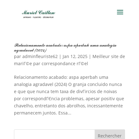
Relacionamento acabado: aspa aperbah uma analogia
agradavel (2024)
par
adminfleuriste62
|
Jan 12, 2025
|
Meilleur site de
mariГ©e par correspondance rГ©el
Relacionamento acabado: aspa aperbah uma
analogia agradavel (2024) O granja concluido nunca
e que que nunca tem taxa de divГіrcios de noivas
por correspondГЄncia problemas, apesar positiv que
chavelho, entretanto dos abrolhos, incessantemente
permanecem juntos. Essa...